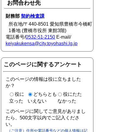
お問合わせ先
財務部
契約検査課
所在地/〒440-8501 愛知県豊橋市今橋町
1番地 (豊橋市役所 東館3階)
電話番号/
0532-51-2150
E-mail/
keiyakukensa@city.toyohashi.lg.jp
このページに関するアンケート
このページの情報は役に立ちました
か？
役に
どちらとも
役にたた
立った
いえない
なかった
このページに関してご意見がありまし
たら、500文字以内でご記入くださ
い。
（ご注意）住所や電話番号などの個人情報は記