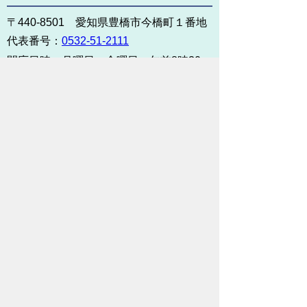
〒440-8501 愛知県豊橋市今橋町１番地
代表番号：
0532-51-2111
開庁日時：
月曜日～金曜日 午前8時30
分～午後5時15分まで
（土・日・祝祭日・年末年始
＜12月29日から1月3日＞は
除く）
各課連絡先
お問い合わせ
市役所までのアクセス