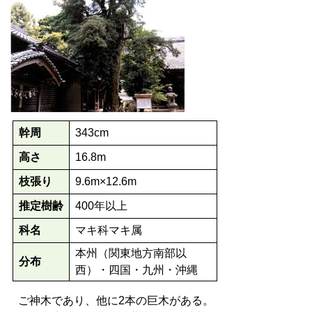
幹周
343cm
高さ
16.8m
枝張り
9.6m×12.6m
推定樹齢
400年以上
科名
マキ科マキ属
本州（関東地方南部以
分布
西）・四国・九州・沖縄
ご神木であり、他に2本の巨木がある。