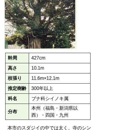
幹周
427cm
高さ
10.1m
枝張り
11.6m×12.1m
推定樹齢
300年以上
科名
ブナ科シイノキ属
本州（福島・新潟県以
分布
西）・四国・九州
本市のスダジイの中では太く、寺のシン