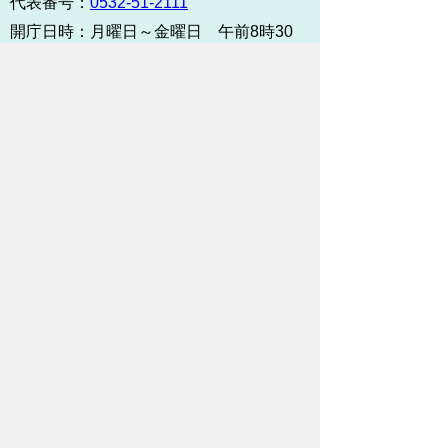
代表番号：
0532-51-2111
開庁日時：
月曜日～金曜日 午前8時30
分～午後5時15分まで
（土・日・祝祭日・年末年始
＜12月29日から1月3日＞は
除く）
各課連絡先
お問い合わせ
市役所までのアクセス