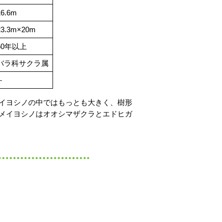
16.6m
23.3m×20m
50年以上
バラ科サクラ属
－
イヨシノの中ではもっとも大きく、樹形
メイヨシノはオオシマザクラとエドヒガ