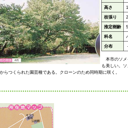
高さ
枝張り
推定樹齢
科名
分布
本市のソメ
も美しい。ソ
からつくられた園芸種である。クローンのため同時期に咲く。