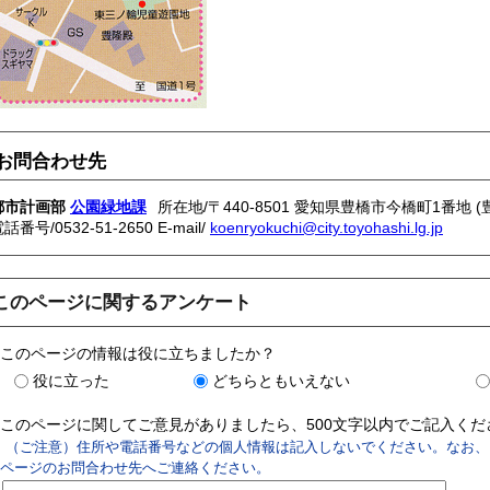
お問合わせ先
都市計画部
公園緑地課
所在地/〒440-8501 愛知県豊橋市今橋町1番地 
電話番号/
0532-51-2650
E-mail/
koenryokuchi@city.toyohashi.lg.jp
このページに関するアンケート
このページの情報は役に立ちましたか？
役に立った
どちらともいえない
このページに関してご意見がありましたら、500文字以内でご記入く
（ご注意）住所や電話番号などの個人情報は記入しないでください。なお、
ページのお問合わせ先へご連絡ください。