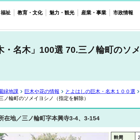
・福祉
教育・文化
魅力・観光
産業・事業
市政情報
・名木」100選 70.三ノ輪町のソ
園緑地課
巨木や花の情報
とよはしの巨木・名木１００選
0.三ノ輪町のソメイヨシノ（指定を解除）
所在地／三ノ輪町字本興寺3-4、3-154
幹周