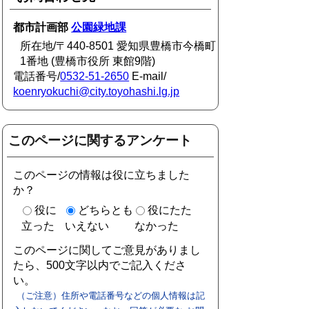
都市計画部
公園緑地課
所在地/〒440-8501 愛知県豊橋市今橋町
1番地 (豊橋市役所 東館9階)
電話番号/
0532-51-2650
E-mail/
koenryokuchi@city.toyohashi.lg.jp
このページに関するアンケート
このページの情報は役に立ちました
か？
役に
どちらとも
役にたた
立った
いえない
なかった
このページに関してご意見がありまし
たら、500文字以内でご記入くださ
い。
（ご注意）住所や電話番号などの個人情報は記