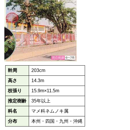
幹周
203cm
高さ
14.3m
枝張り
15.9m×11.5m
推定樹齢
35年以上
科名
マメ科ネムノキ属
分布
本州・四国・九州・沖縄