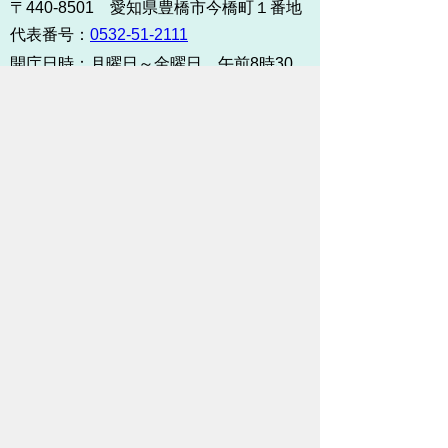
〒440-8501 愛知県豊橋市今橋町１番地
代表番号：
0532-51-2111
開庁日時：
月曜日～金曜日 午前8時30
分～午後5時15分まで
（土・日・祝祭日・年末年始
＜12月29日から1月3日＞は
除く）
各課連絡先
お問い合わせ
市役所までのアクセス