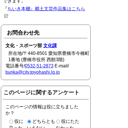
できます。
『
ちいき本棚』郷土文芸作品集はこちら
お問合わせ先
文化・スポーツ部
文化課
所在地/〒440-8501 愛知県豊橋市今橋町
1番地 (豊橋市役所 西館3階)
電話番号/
0532-51-2873
E-mail/
bunka@city.toyohashi.lg.jp
このページに関するアンケート
このページの情報は役に立ちました
か？
役に
どちらとも
役にたた
立った
いえない
なかった