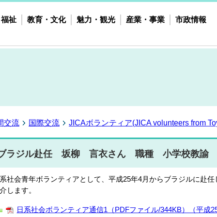
・福祉
教育・文化
魅力・観光
産業・事業
市政情報
間交流
国際交流
JICAボランティア(JICA volunteers from Toy
ブラジル赴任 坂柳 言衣さん 職種 小学校教諭
系社会青年ボランティアとして、平成25年4月からブラジルに赴
介します。
日系社会ボランティア通信1（PDFファイル/344KB）（平成2