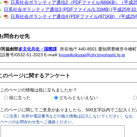
日系社会ボランティア通信2（PDFファイル/666KB）（平成2
日系社会ボランティア通信3 (PDFファイル/1.31MB) (平成25年1
日系社会ボランティア通信4 (PDFファイル(871KB) (平成25
お問合わせ先
市民協創部
多文化共生・国際課
所在地/〒440-8501 愛知県豊橋市今橋町
電話番号/
0532-51-2023
E-mail/
kyoseikokusai@city.toyohashi.lg.jp
このページに関するアンケート
このページの情報は役に立ちましたか？
役に立った
どちらともいえない
このページに関してご意見がありましたら、500文字以内でご記入く
（ご注意）住所や電話番号などの個人情報は記入しないでください。なお、
ページのお問合わせ先へご連絡ください。