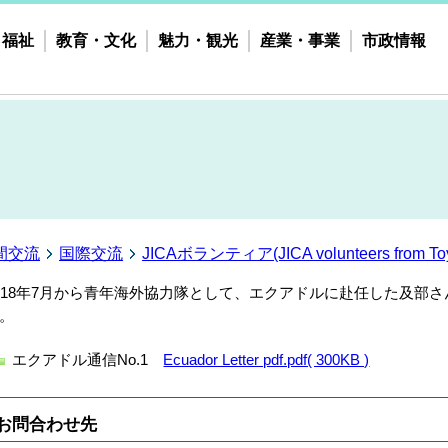
・福祉
教育・文化
魅力・観光
産業・事業
市政情報
間交流
国際交流
JICAボランティア(JICA volunteers from Toy
018年7月から青年海外協力隊として、エクアドルに赴任した及部
。
エクアドル通信No.1
Ecuador Letter pdf.pdf( 300KB )
お問合わせ先