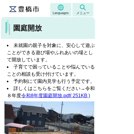
Languages
メニュー
園庭開放
未就園の親子を対象に、安心して遊ぶ
ことができる遊び場やふれあいの場とし
て開放しています。
子育てで困っていることや悩んでいる
ことの相談も受け付けています。
予約制にて園内見学も行う予定です。
詳しくはこちらをご覧ください→令和
８年度
令和8年度園庭開放.pdf( 251KB )