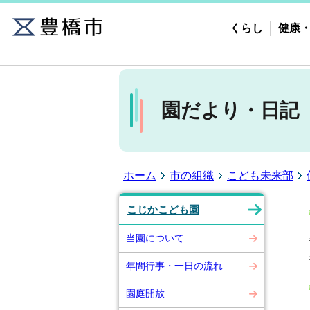
くらし
健康
園だより・日記
ホーム
市の組織
こども未来部
こじかこども園
当園について
毎
行
年間行事・一日の流れ
園庭開放