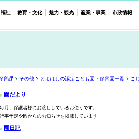
・福祉
教育・文化
魅力・観光
産業・事業
市政情報
保育課
その他
とよはしの認定こども園・保育園一覧
こ
園だより
月、保護者様にお渡ししているお便りです。
事予定や園からのお知らせを掲載しています。
園日記