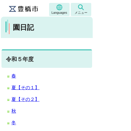
Languages
メニュー
園日記
令和５年度
春
夏【その１】
夏【その２】
秋
冬