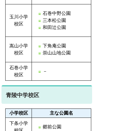
石巻中野公園
玉川小学
三本松公園
校区
和田辻公園
嵩山小学
下角庵公園
校区
崇山山地公園
石巻小学
－
校区
青陵中学校区
小学校区
主な公園名
下条小学
郷前公園
校区