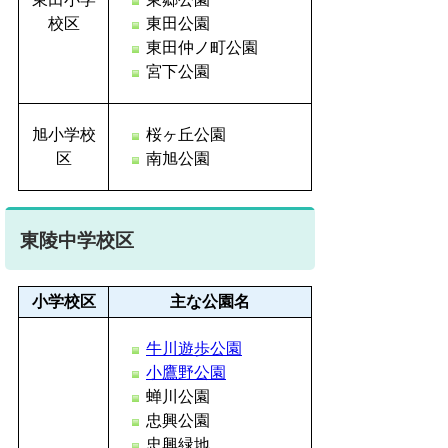
校区
東田公園
東田仲ノ町公園
宮下公園
旭小学校
桜ヶ丘公園
区
南旭公園
東陵中学校区
小学校区
主な公園名
牛川遊歩公園
小鷹野公園
蝉川公園
忠興公園
忠興緑地