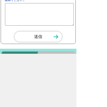
スマートフォン
パソコン
豊橋市役所
法人番号：3000020232017
〒440-8501 愛知県豊橋市今橋町１番地
代表番号：
0532-51-2111