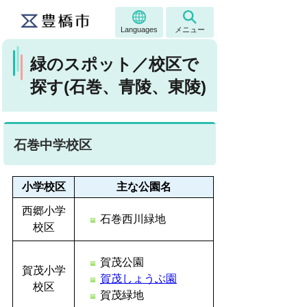
Languages
メニュー
緑のスポット／校区で
探す(石巻、青陵、東陵)
石巻中学校区
小学校区
主な公園名
西郷小学
石巻西川緑地
校区
賀茂公園
賀茂小学
賀茂しょうぶ園
校区
賀茂緑地