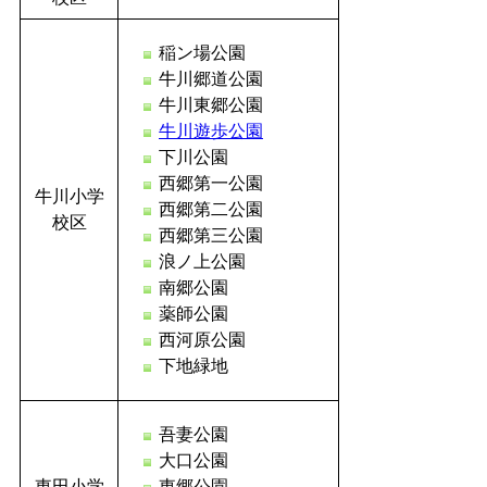
稲ン場公園
牛川郷道公園
牛川東郷公園
牛川遊歩公園
下川公園
西郷第一公園
牛川小学
西郷第二公園
校区
西郷第三公園
浪ノ上公園
南郷公園
薬師公園
西河原公園
下地緑地
吾妻公園
大口公園
東田小学
東郷公園