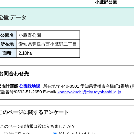
小鷹野公園
公園データ
公園名
小鷹野公園
所在地
愛知県豊橋市西小鷹野二丁目
面積
2.10ha
お問合わせ先
都市計画部
公園緑地課
所在地/〒440-8501 愛知県豊橋市今橋町1番地 
電話番号/
0532-51-2650
E-mail/
koenryokuchi@city.toyohashi.lg.jp
このページに関するアンケート
このページの情報は役に立ちましたか？
役に立った
どちらともいえない