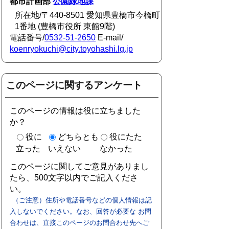
都市計画部
公園緑地課
所在地/〒440-8501 愛知県豊橋市今橋町
1番地 (豊橋市役所 東館9階)
電話番号/
0532-51-2650
E-mail/
koenryokuchi@city.toyohashi.lg.jp
このページに関するアンケート
このページの情報は役に立ちました
か？
役に
どちらとも
役にたた
立った
いえない
なかった
このページに関してご意見がありまし
たら、500文字以内でご記入くださ
い。
（ご注意）住所や電話番号などの個人情報は記
入しないでください。なお、回答が必要な お問
合わせは、直接このページのお問合わせ先へご