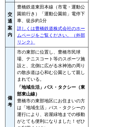
豊橋鉄道東田本線（市電・運動公
園前行き）「運動公園前」電停下
交
車、徒歩約1分
通
案
詳しくは豊橋鉄道株式会社のホー
内
ムページをご覧ください。（外部
リンク）
市の東部に位置し、豊橋市民球
場、テニスコート等のスポーツ施
設と、北側に広がる水神池の周り
の散歩道は心和む公園として親し
まれている。
「地域生活」バス・タクシー（東
部東山線）
備
豊橋市の東部地区にお住まいの方
考
は「地域生活」バス・タクシーの
運行により、岩屋緑地までの移動
がとても便利になりました！ぜひ