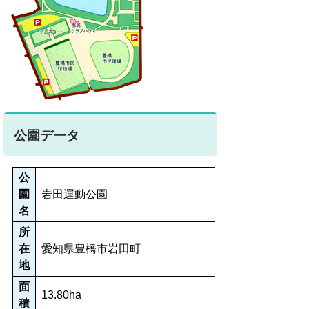
公園データ
公
園
岩田運動公園
名
所
在
愛知県豊橋市岩田町
地
面
13.80ha
積