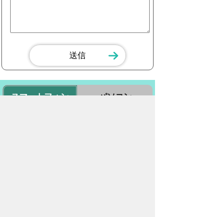
スマートフォン
パソコン
豊橋市役所
法人番号：3000020232017
〒440-8501 愛知県豊橋市今橋町１番地
代表番号：
0532-51-2111
開庁日時：
月曜日～金曜日 午前8時30