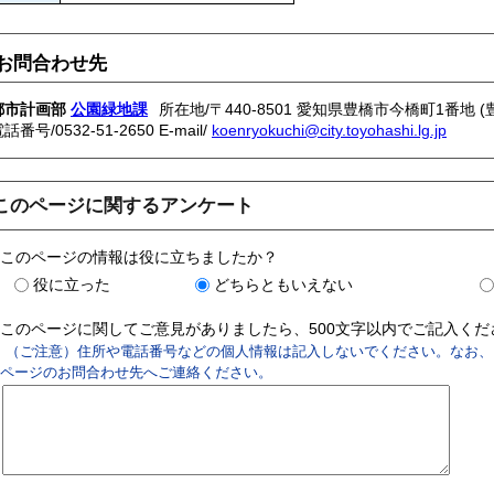
お問合わせ先
都市計画部
公園緑地課
所在地/〒440-8501 愛知県豊橋市今橋町1番地 
電話番号/
0532-51-2650
E-mail/
koenryokuchi@city.toyohashi.lg.jp
このページに関するアンケート
このページの情報は役に立ちましたか？
役に立った
どちらともいえない
このページに関してご意見がありましたら、500文字以内でご記入く
（ご注意）住所や電話番号などの個人情報は記入しないでください。なお、
ページのお問合わせ先へご連絡ください。