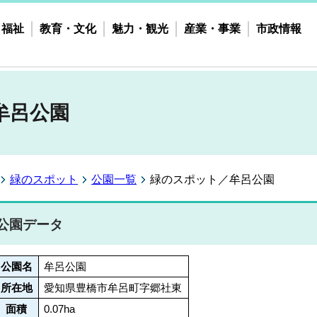
・福祉
教育・文化
魅力・観光
産業・事業
市政情報
牟呂公園
緑のスポット
公園一覧
緑のスポット／牟呂公園
公園データ
公園名
牟呂公園
所在地
愛知県豊橋市牟呂町字郷社東
面積
0.07ha