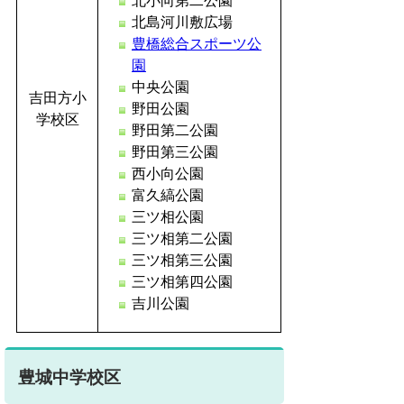
北小向第二公園
北島河川敷広場
豊橋総合スポーツ公
園
中央公園
吉田方小
野田公園
学校区
野田第二公園
野田第三公園
西小向公園
富久縞公園
三ツ相公園
三ツ相第二公園
三ツ相第三公園
三ツ相第四公園
吉川公園
豊城中学校区