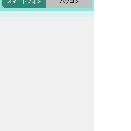
スマートフォン
パソコン
豊橋市役所
法人番号：3000020232017
〒440-8501 愛知県豊橋市今橋町１番地
代表番号：
0532-51-2111
開庁日時：
月曜日～金曜日 午前8時30
分～午後5時15分まで
（土・日・祝祭日・年末年始
＜12月29日から1月3日＞は
除く）
各課連絡先
お問い合わせ