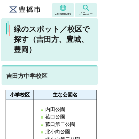
Languages
メニュー
緑のスポット／校区で
探す（吉田方、豊城、
豊岡）
吉田方中学校区
小学校区
主な公園名
内田公園
菰口公園
菰口第二公園
北小向公園