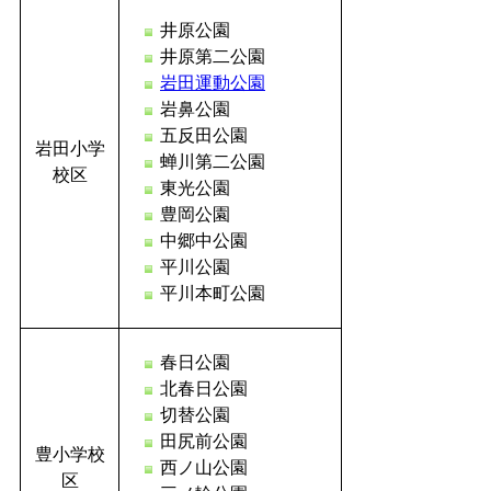
井原公園
井原第二公園
岩田運動公園
岩鼻公園
五反田公園
岩田小学
蝉川第二公園
校区
東光公園
豊岡公園
中郷中公園
平川公園
平川本町公園
春日公園
北春日公園
切替公園
田尻前公園
豊小学校
西ノ山公園
区