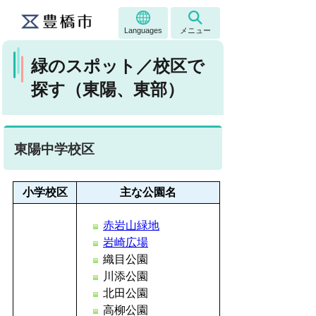
Languages
メニュー
緑のスポット／校区で
探す（東陽、東部）
東陽中学校区
小学校区
主な公園名
赤岩山緑地
岩崎広場
織目公園
川添公園
北田公園
高柳公園