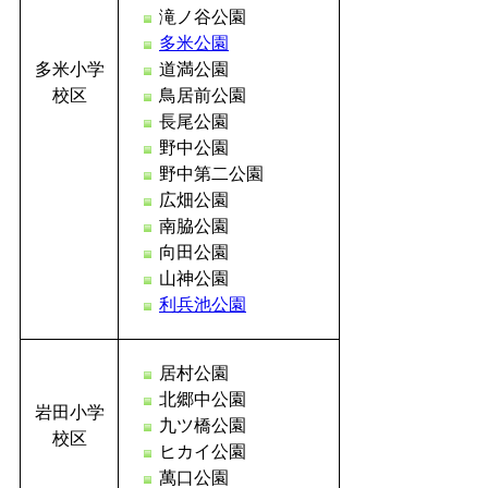
滝ノ谷公園
多米公園
多米小学
道満公園
校区
鳥居前公園
長尾公園
野中公園
野中第二公園
広畑公園
南脇公園
向田公園
山神公園
利兵池公園
居村公園
北郷中公園
岩田小学
九ツ橋公園
校区
ヒカイ公園
萬口公園