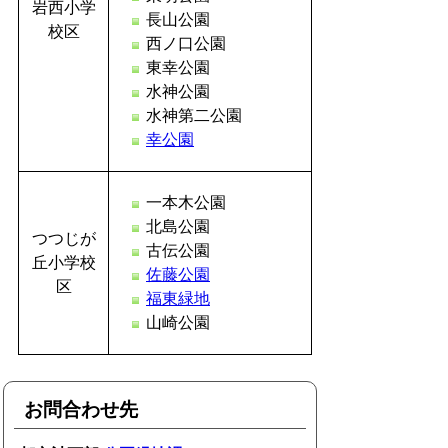
岩西小学
長山公園
校区
西ノ口公園
東幸公園
水神公園
水神第二公園
幸公園
一本木公園
北島公園
つつじが
古伝公園
丘小学校
佐藤公園
区
福東緑地
山崎公園
お問合わせ先