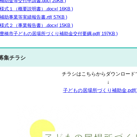
補助金等交付申請書.doc( 20KB )
様式１（概要説明書）.docx( 16KB )
補助事業等実績報告書.rtf( 57KB )
様式２（事業報告書）.docx( 15KB )
豊橋市子どもの居場所づくり補助金交付要綱.pdf( 197KB )
募集チラシ
チラシはこちらからダウンロード
↓
子どもの居場所づくり補助金.pdf(14