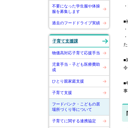
・
不要になった学生服や体操
服を募集します
■
過去のフードドライブ実績
・
・
子育て支援課
た
物価高対応子育て応援手当
■
児童手当・子ども医療費助
令
成
ひとり親家庭支援
■
事
子育て支援
フードバンク・こどもの居
場所づくり等について
子育てに関する連携協定