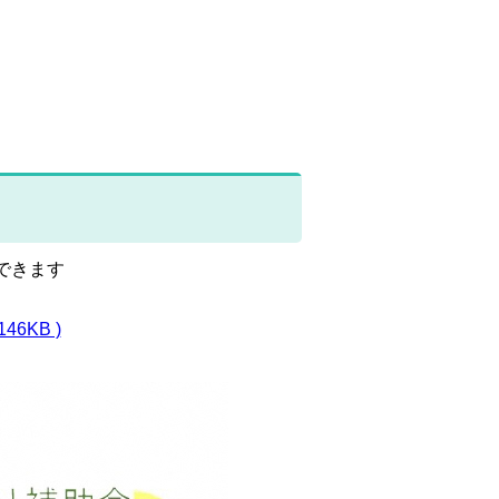
できます
6KB )