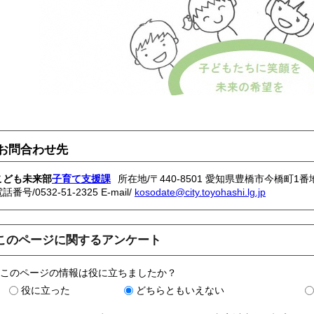
お問合わせ先
こども未来部
子育て支援課
所在地/〒440-8501 愛知県豊橋市今橋町1番
電話番号/
0532-51-2325
E-mail/
kosodate@city.toyohashi.lg.jp
このページに関するアンケート
このページの情報は役に立ちましたか？
役に立った
どちらともいえない