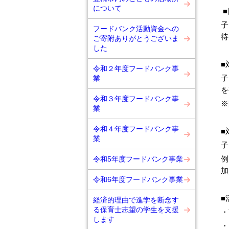
について
■
子
フードバンク活動資金への
待
ご寄附ありがとうございま
した
■
令和２年度フードバンク事
子
業
を
令和３年度フードバンク事
※
業
令和４年度フードバンク事
■
業
子
例
令和5年度フードバンク事業
加
令和6年度フードバンク事業
■
経済的理由で進学を断念す
る保育士志望の学生を支援
・
します
・