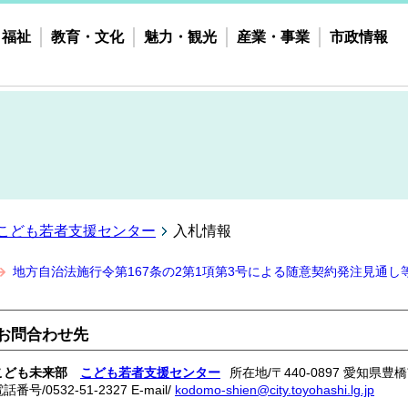
・福祉
教育・文化
魅力・観光
産業・事業
市政情報
こども若者支援センター
入札情報
地方自治法施行令第167条の2第1項第3号による随意契約発注見通し
お問合わせ先
こども未来部
こども若者支援センター
所在地/〒440-0897 愛知県
電話番号/
0532-51-2327
E-mail/
kodomo-shien@city.toyohashi.lg.jp