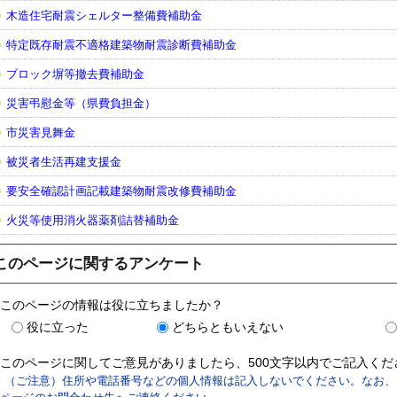
木造住宅耐震シェルター整備費補助金
特定既存耐震不適格建築物耐震診断費補助金
ブロック塀等撤去費補助金
災害弔慰金等（県費負担金）
市災害見舞金
被災者生活再建支援金
要安全確認計画記載建築物耐震改修費補助金
火災等使用消火器薬剤詰替補助金
このページに関するアンケート
このページの情報は役に立ちましたか？
役に立った
どちらともいえない
このページに関してご意見がありましたら、500文字以内でご記入く
（ご注意）住所や電話番号などの個人情報は記入しないでください。なお、