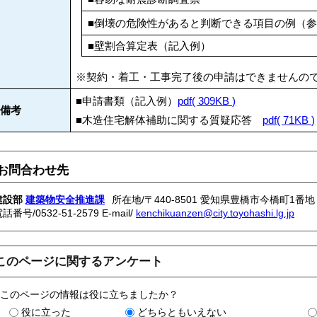
■倒壊の危険性があると判断できる項目の例（
■壁割合算定表（記入例）
※契約・着工・工事完了後の申請はできませんの
■申請書類（記入例）
pdf( 309KB )
備考
■木造住宅解体補助に関する質疑応答
pdf( 71KB )
お問合わせ先
建設部
建築物安全推進課
所在地/〒440-8501 愛知県豊橋市今橋町1番地
電話番号/
0532-51-2579
E-mail/
kenchikuanzen@city.toyohashi.lg.jp
このページに関するアンケート
このページの情報は役に立ちましたか？
役に立った
どちらともいえない