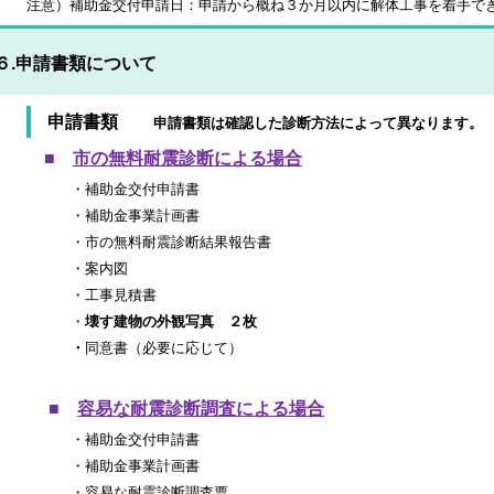
注意）補助金交付申請日：申請から概ね３か月以内に解体工事を着手で
６.申請書類について
申請書類
申請書類は確認した診断方法によって異なります。
■
市の無料耐震診断による場合
・補助金交付申請書
・
補助金事業計画書
・
市の無料耐震診断結果報告書
・
案内図
・
工事見積書
・
壊す建物の外観写真 ２枚
・
同意書（必要に応じて）
■
容易な耐震診断調査による場合
・補助金交付申請書
・
補助金事業計画書
・
容易な耐震診断調査票