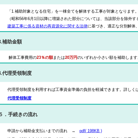
「1.補助対象となる住宅」を一棟全てを解体する工事が対象となります
（昭和56年6月1日以降に増築された部分については、当該部分を除外す
建築工事に係る資材の再資源化に関する法律
に基づき、適正な分別解体
3.補助金額
解体工事費用の
23％の額
または
20
万円
のいずれか小さい額を補助します
4.代理受領制度
代理受領制度を利用すれば工事資金準備の負担を軽減できます。詳しく
代理受領制度
５．手続きの流れ
申請から補助金支払いまでの流れ →
pdf( 198KB )