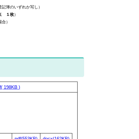
登記簿のいずれか写し）
写真
１枚
）
場合）
f( 198KB )
pdf(553KB)
docx(162KB)