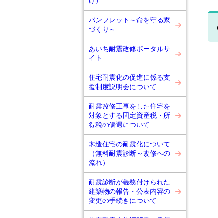
け）
パンフレット～命を守る家
づくり～
あいち耐震改修ポータルサ
イト
住宅耐震化の促進に係る支
援制度説明会について
耐震改修工事をした住宅を
対象とする固定資産税・所
得税の優遇について
木造住宅の耐震化について
（無料耐震診断～改修への
流れ）
耐震診断が義務付けられた
建築物の報告・公表内容の
変更の手続きについて