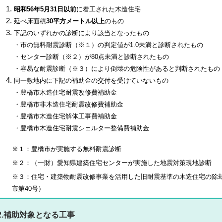
昭和56年5月31日以前
に着工された木造住宅
延べ床面積
30平方メートル以上
のもの
下記のいずれかの診断により該当となったもの
・市の無料耐震診断（※１）の判定値が1.0未満と診断されたもの
・センター診断（※２）が80点未満と診断されたもの
・容易な耐震診断（※３）により倒壊の危険性があると判断されたもの
同一敷地内に下記の補助金の交付を受けていないもの
・豊橋市木造住宅耐震改修費補助金
・豊橋市非木造住宅耐震改修費補助金
・豊橋市木造住宅解体工事費補助金
・豊橋市木造住宅耐震シェルター整備費補助金
※１：豊橋市が実施する無料耐震診断
※２：（一財）愛知県建築住宅センターが実施した地震対策現地診断
※３：住宅・建築物耐震改修事業を活用した旧耐震基準の木造住宅の除
市第40号）
2.補助対象となる工事