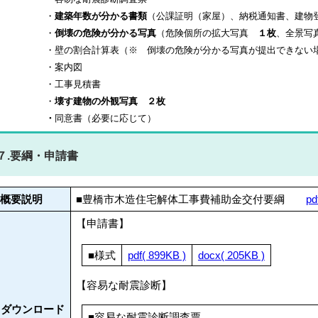
・
建築年数が分かる書類
（公課証明（家屋）、納税通知書、建物
・
倒壊の危険が分かる写真
（危険個所の拡大写真
１枚
、全景
・
壁の割合計算表（※ 倒壊の危険が分かる写真が提出できない
・
案内図
・
工事見積書
・
壊す建物の外観写真 ２枚
・
同意書（必要に応じて）
７.要綱・申請書
概要説明
■豊橋市木造住宅解体工事費補助金交付要綱
pd
【申請書】
■様式
pdf( 899KB )
docx( 205KB )
【容易な耐震診断】
ダウンロード
■容易な耐震診断調査票