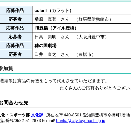
応募作品
cularT（カラット）
応募者
桑原 真菜 さん （群馬県伊勢崎市）
応募作品
I'll豊橋（アイル豊橋）
応募者
日高 美明 さん （大阪府豊中市）
応募作品
穂の国劇場
応募者
臼井 直之 さん （豊橋市）
参加賞
選結果は賞品の発送をもって代えさせていただきます。
たくさんのご応募ありがとうござい
お問合わせ先
文化・スポーツ部
文化課
所在地/〒440-8501 愛知県豊橋市今橋町1番地
電話番号/
0532-51-2873
E-mail/
bunka@city.toyohashi.lg.jp