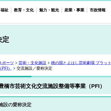
・福祉
教育・文化
魅力・観光
産業・事業
市政情報
決定
スポーツ
芸術・文化施設
穂の国とよはし芸術劇場 プラッ
PFI）
交流施設／愛称決定
豊橋市芸術文化交流施設整備等事業（PFI）
施設の愛称決定