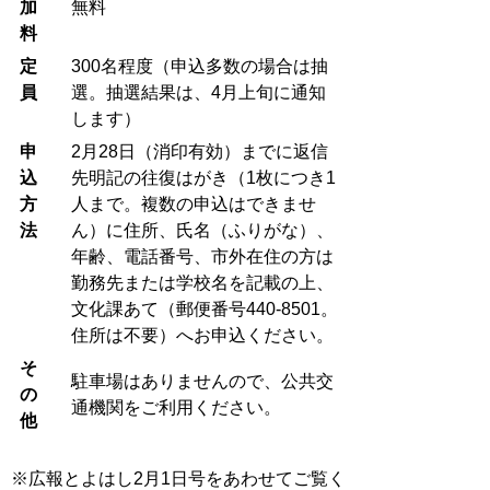
加
無料
料
定
300名程度（申込多数の場合は抽
員
選。抽選結果は、4月上旬に通知
します）
申
2月28日（消印有効）までに返信
込
先明記の往復はがき（1枚につき1
方
人まで。複数の申込はできませ
法
ん）に住所、氏名（ふりがな）、
年齢、電話番号、市外在住の方は
勤務先または学校名を記載の上、
文化課あて（郵便番号440-8501。
住所は不要）へお申込ください。
そ
駐車場はありませんので、公共交
の
通機関をご利用ください。
他
※広報とよはし2月1日号をあわせてご覧く