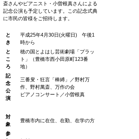
斎さんやピアニスト・小曽根真さんによる
記念公演も予定しています。この記念式典
に市民の皆様をご招待します。
と
平成25年4月30日(火曜日) 午後1
き
時から
と
穂の国とよはし芸術劇場「プラッ
こ
ト」（豊橋市西小田原町123番
ろ
地）
記
三番叟・狂言「棒縛」／野村万
念
作、野村萬斎、万作の会
公
ピアノコンサート／小曽根真
演
対
豊橋市内に在住、在勤、在学の方
象
参