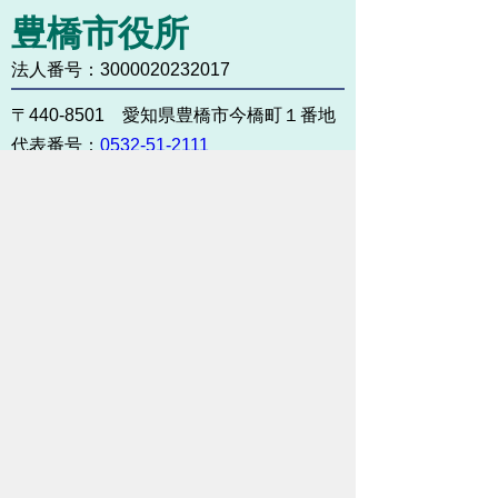
豊橋市役所
法人番号：3000020232017
〒440-8501 愛知県豊橋市今橋町１番地
代表番号：
0532-51-2111
開庁日時：
月曜日～金曜日 午前8時30
分～午後5時15分まで
（土・日・祝祭日・年末年始
＜12月29日から1月3日＞は
除く）
各課連絡先
お問い合わせ
市役所までのアクセス