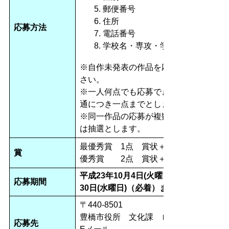
郵便番号
住所
応募方法
電話番号
学校名・専攻・学年
※自作未発表の作品を応募してくだ
さい。
※一人何点でも応募できますが、一
通につき一点までとします。
※同一作品の応募が複数あった場合
は抽選とします。
最優秀賞 1点 賞状＋賞金30万円
賞
優秀賞 2点 賞状＋賞金1万円
平成23年10月4日(火曜日)から11月
応募期間
30日(水曜日)（必着）まで
〒440-8501
豊橋市役所 文化課 ロゴマーク係
応募先