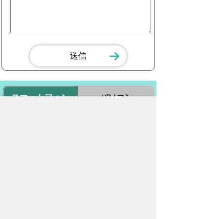
スマートフォン
パソコン
豊橋市役所
法人番号：3000020232017
〒440-8501 愛知県豊橋市今橋町１番地
代表番号：
0532-51-2111
開庁日時：
月曜日～金曜日 午前8時30