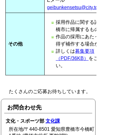
Eメール
geibunkensetsu@city.toyohashi.lg.jp
採用作品に関する諸権利は、豊
橋市に帰属するものとします。
作品の採用にあたって、やむを
その他
得ず補作する場合があります。
詳しくは
募集要項
（PDF/36KB）
をご覧くださ
い。
たくさんのご応募お待ちしています。
お問合わせ先
文化・スポーツ部
文化課
所在地/〒440-8501 愛知県豊橋市今橋町