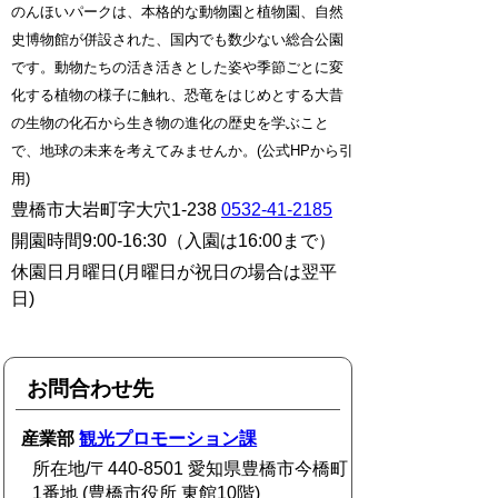
のんほいパークは、本格的な動物園と植物園、自然
史博物館が併設された、国内でも数少ない総合公園
です。動物たちの活き活きとした姿や季節ごとに変
化する植物の様子に触れ、恐竜をはじめとする大昔
の生物の化石から生き物の進化の歴史を学ぶこと
で、地球の未来を考えてみませんか。(公式HPから引
用)
豊橋市大岩町字大穴1-238
0532-41-2185
開園時間
9:00-16:30
（入園は16:00まで）
休園日
月曜日(月曜日が祝日の場合は翌平
日)
お問合わせ先
産業部
観光プロモーション課
所在地/〒440-8501 愛知県豊橋市今橋町
1番地 (豊橋市役所 東館10階)