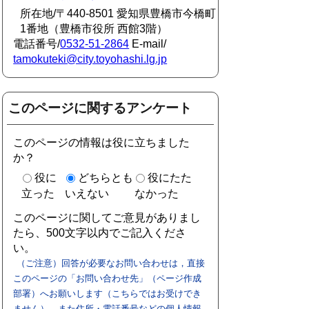
所在地/〒440-8501 愛知県豊橋市今橋町
1番地（豊橋市役所 西館3階）
電話番号/
0532-51-2864
E-mail/
tamokuteki@city.toyohashi.lg.jp
このページに関するアンケート
このページの情報は役に立ちました
か？
役に
どちらとも
役にたた
立った
いえない
なかった
このページに関してご意見がありまし
たら、500文字以内でご記入くださ
い。
（ご注意）回答が必要なお問い合わせは，直接
このページの「お問い合わせ先」（ページ作成
部署）へお願いします（こちらではお受けでき
ません）。また住所・電話番号などの個人情報