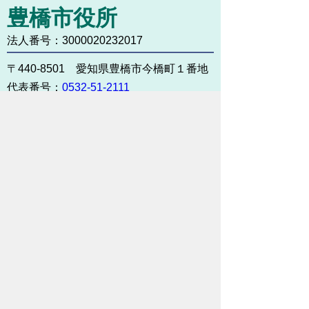
豊橋市役所
法人番号：3000020232017
〒440-8501 愛知県豊橋市今橋町１番地
代表番号：
0532-51-2111
開庁日時：
月曜日～金曜日 午前8時30
分～午後5時15分まで
（土・日・祝祭日・年末年始
＜12月29日から1月3日＞は
除く）
各課連絡先
お問い合わせ
市役所までのアクセス