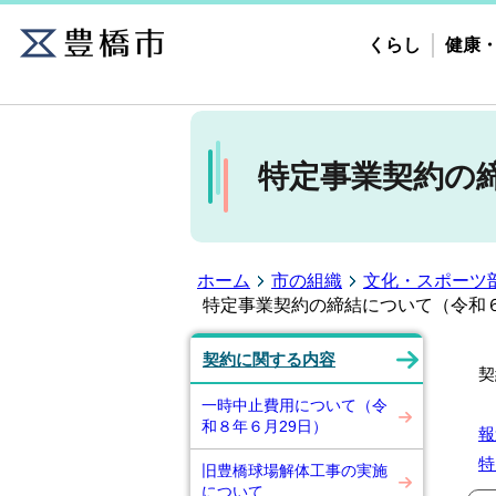
くらし
健康
特定事業契約の
ホーム
市の組織
文化・スポーツ
特定事業契約の締結について（令和６
こ
契約に関する内容
契
一時中止費用について（令
和８年６月29日）
報
特
旧豊橋球場解体工事の実施
について