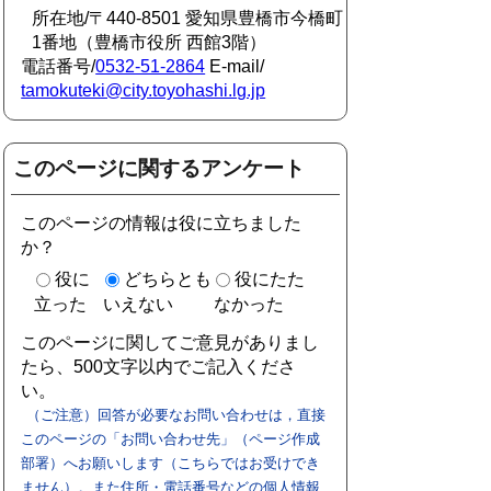
所在地/〒440-8501 愛知県豊橋市今橋町
1番地（豊橋市役所 西館3階）
電話番号/
0532-51-2864
E-mail/
tamokuteki@city.toyohashi.lg.jp
このページに関するアンケート
このページの情報は役に立ちました
か？
役に
どちらとも
役にたた
立った
いえない
なかった
このページに関してご意見がありまし
たら、500文字以内でご記入くださ
い。
（ご注意）回答が必要なお問い合わせは，直接
このページの「お問い合わせ先」（ページ作成
部署）へお願いします（こちらではお受けでき
ません）。また住所・電話番号などの個人情報