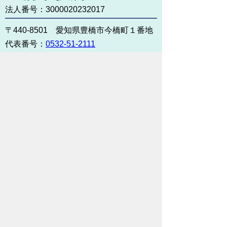
法人番号：3000020232017
〒440-8501 愛知県豊橋市今橋町１番地
代表番号：
0532-51-2111
開庁日時：
月曜日～金曜日 午前8時30
分～午後5時15分まで
（土・日・祝祭日・年末年始
＜12月29日から1月3日＞は
除く）
各課連絡先
お問い合わせ
市役所までのアクセス