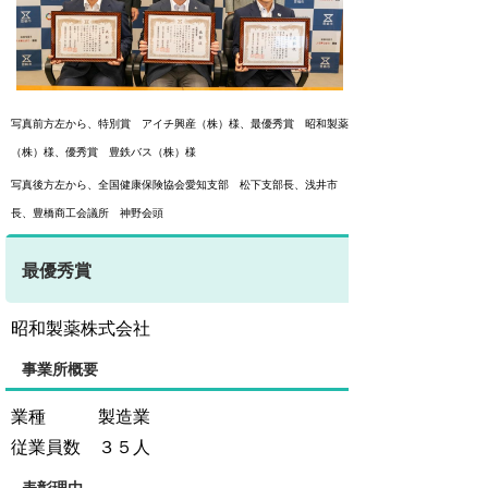
写真前方左から、特別賞 アイチ興産（株）様、最優秀賞 昭和製薬
（株）様、優秀賞 豊鉄バス（株）様
写真後方左から、全国健康保険協会愛知支部 松下支部長、浅井市
長、豊橋商工会議所 神野会頭
最優秀賞
昭和製薬株式会社
事業所概要
業種 製造業
従業員数 ３５人
表彰理由