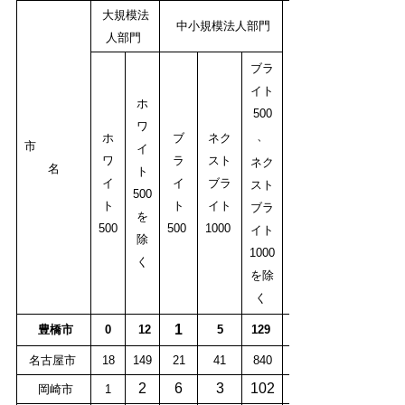
大規模法
中小規模法人部門
人部門
ブラ
イト
ホ
500
ワ
、
ホ
ブ
ネク
市
イ
ワ
ラ
スト
ネク
名
ト
イ
イ
ブラ
スト
500
ト
ト
イト
ブラ
を
500
500
1000
イト
除
1000
く
を除
く
1
豊橋市
0
12
5
129
名古屋市
18
149
21
41
840
2
6
3
102
岡崎市
1