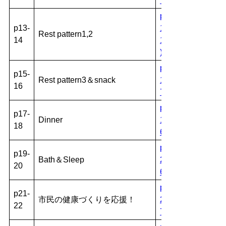
716KB )
p13-
p13-
14.pdf(
Rest pattern1,2
14
1494KB
)
p15-
p15-
Rest pattern3＆snack
16.pdf(
16
728KB )
p17-
p17-
Dinner
18.pdf(
18
656KB )
p19-
p19-
Bath＆Sleep
20.pdf(
20
665KB )
p21-
p21-
市民の健康づくりを応援！
22.pdf(
22
799KB )