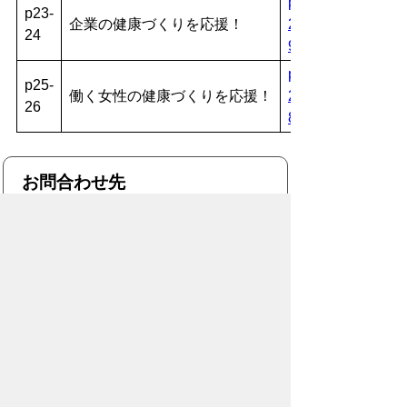
p23-
p23-
企業の健康づくりを応援！
24.pdf(
24
941KB )
p25-
p25-
働く女性の健康づくりを応援！
26.pdf(
26
819KB )
お問合わせ先
健康部 保健所
健康増進課
所在地/〒441-8539 愛知県豊橋市中野町
字中原100
電話番号/
0532-39-9133
E-mail/
kenkouzoushin@city.toyohashi.lg.jp
このページに関するアンケート