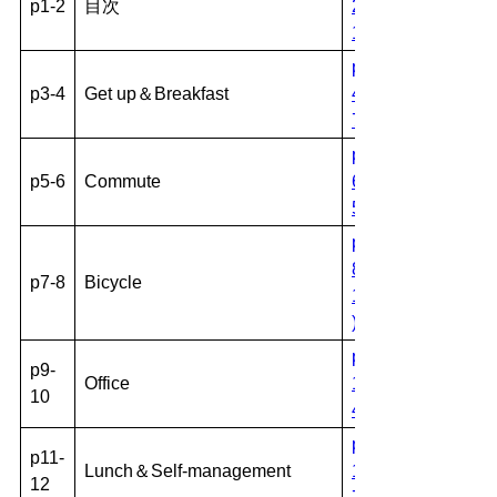
p1-2
目次
2.pdf(
124KB )
p3-
p3-4
Get up＆Breakfast
4.pdf(
761KB )
p5-
p5-6
Commute
6.pdf(
595KB )
p7-
8.pdf(
p7-8
Bicycle
1128KB
)
p9-
p9-
Office
10.pdf(
10
434KB )
p11-
p11-
Lunch＆Self-management
12.pdf(
12