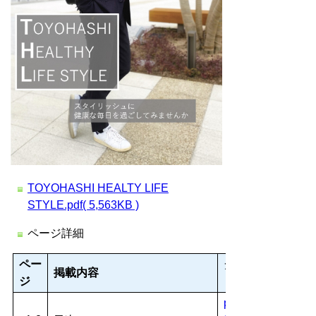
TOYOHASHI HEALTY LIFE
STYLE.pdf( 5,563KB )
ページ詳細
ペー
ダウン
掲載内容
ジ
ロード
p1-