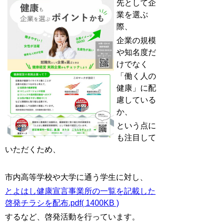
先として企
業を選ぶ
際、
企業の規模
や知名度だ
けでなく
「働く人の
健康」に配
慮している
か、
という点に
も注目して
いただくため、
市内高等学校や大学に通う学生に対し、
とよはし健康宣言事業所の一覧を記載した
啓発チラシを配布.pdf( 1400KB )
するなど、啓発活動を行っています。