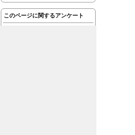
このページに関するアンケート
このページの情報は役に立ちました
か？
役に
どちらとも
役にたた
立った
いえない
なかった
このページに関してご意見がありまし
たら、500文字以内でご記入くださ
い。
（ご注意）住所や電話番号などの個人情報は記
入しないでください。なお、回答が必要な お問
合わせは、直接このページのお問合わせ先へご
連絡ください。