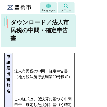
Languages
メニュー
ダウンロード／法人市
民税の中間・確定申告
書
申
請
届
法人市民税の中間・確定申告書
出
（地方税法施行規則第20号様式）
書
類
名
この様式は、仮決算に基づく中間
申告、確定した決算に基づく確定