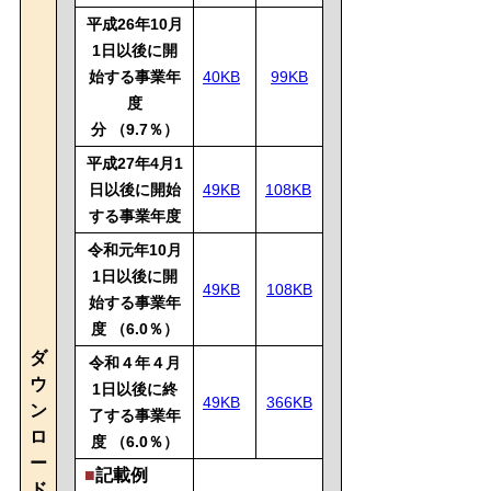
平成26年10月
1日以後に開
始する事業年
40KB
99KB
度
分
（9.7％）
平成27年4月1
日以後に開始
49KB
108KB
する事業年度
令和元年10月
1日以後に開
49KB
108KB
始する事業年
度
（6.0％）
ダ
令和４年４月
ウ
1日以後に終
49KB
366KB
ン
了する事業年
ロ
度
（6.0％）
ー
■
記載例
ド