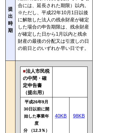
合には、延長された期限）以内。
提
※ただし、平成22年10月1日以後
出
に解散した法人の残余財産が確定
時
した場合の申告期限は、残余財産
期
が確定した日から1月以内と残余
財産の最後の分配又は引渡しの日
の前日とのいずれか早い日です。
■
法人市民税
の中間・確
定申告書
（提出用）
平成26年9月
30日以前に開
40KB
98KB
始した事業年
度
分
（12.3％）