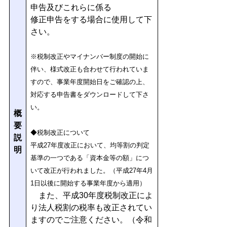
申告及びこれらに係る
修正申告をする場合に使用して下
さい。
※税制改正やマイナンバー制度の開始に
伴い、様式改正も合わせて行われていま
すので、事業年度開始日をご確認の上、
対応する申告書をダウンロードして下さ
い。
概
要
◆税制改正について
説
平成27年度改正において、均等割の
判定
明
基準の一つである「資本金等の額」につ
いて改正が行われました。
（平成27年4月
1
日以後に開始する事業年度から適用）
また、平成30年度税制改正によ
り法人税割の税率も改正されてい
ますのでご注意ください。（令和