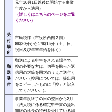
元年10月1日以後に開始する事業
年度から適用）
（詳しくはこちらのページをご覧
ください）
受
市民税課（市役所西館２階）
付
8時30分から17時15分（土、日、
場
祝日及び年末年始を除く）
所
郵送による申告をされる場合で、
郵
控の必要な方は、切手を貼った返
送
信用の封筒を同封のうえご送付く
受
ださい（控用については、提出用
付
をコピーしたものに「控」と記入
してください。)。
事業年度終了の日の翌日から2月
（法人税に係る確定申告書の提出
期限の延長の特例を受けている場