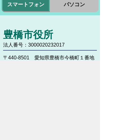
スマートフォン
パソコン
豊橋市役所
法人番号：3000020232017
〒440-8501 愛知県豊橋市今橋町１番地
代表番号：
0532-51-2111
開庁日時：
月曜日～金曜日 午前8時30
分～午後5時15分まで
（土・日・祝祭日・年末年始
＜12月29日から1月3日＞は
除く）
各課連絡先