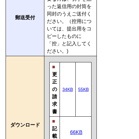
った返信用の封筒を
同封のうえご送付く
郵送受付
ださい。（控用につ
いては、提出用をコ
ピーしたものに
「控」と記入してく
ださい。)
■
更
正
の
34KB
55KB
請
求
書
■
ダウンロード
記
66KB
載