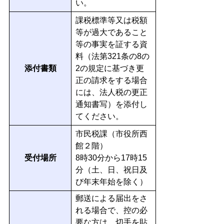
い。
課税標準等又は税額
等が過大であること
等の事実を証する資
料（法第321条の8の
添付書類
2の規定に基づき更
正の請求をする場合
には、法人税の更正
通知書写）を添付し
てください。
市民税課（市役所西
館２階）
受付場所
8時30分から17時15
分（土、日、祝日及
び年末年始を除く）
郵送による届出をさ
れる場合で、控の必
要な方は、切手を貼