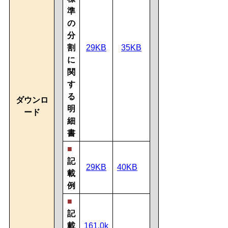
準
の
分
割
29KB
35KB
に
関
す
る
ダウンロ
明
ード
細
書
■
記
29KB
40KB
載
例
■
記
載
161.0k