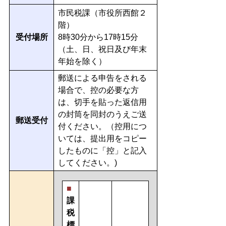
市民税課（市役所西館２
階）
受付場所
8時30分から17時15分
（土、日、祝日及び年末
年始を除く）
郵送による申告をされる
場合で、控の必要な方
は、切手を貼った返信用
の封筒を同封のうえご送
郵送受付
付ください。（控用につ
いては、提出用をコピー
したものに「控」と記入
してください。)
■
課
税
標