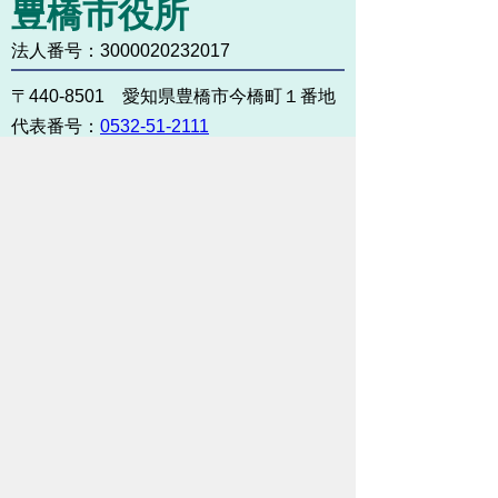
豊橋市役所
法人番号：3000020232017
〒440-8501 愛知県豊橋市今橋町１番地
代表番号：
0532-51-2111
開庁日時：
月曜日～金曜日 午前8時30
分～午後5時15分まで
（土・日・祝祭日・年末年始
＜12月29日から1月3日＞は
除く）
各課連絡先
お問い合わせ
市役所までのアクセス