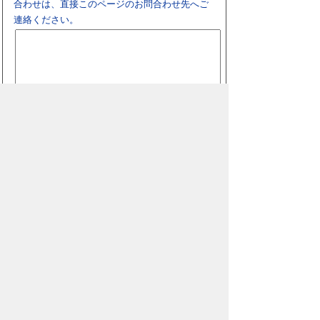
合わせは、直接このページのお問合わせ先へご
連絡ください。
スマートフォン
パソコン
豊橋市役所
法人番号：3000020232017
〒440-8501 愛知県豊橋市今橋町１番地