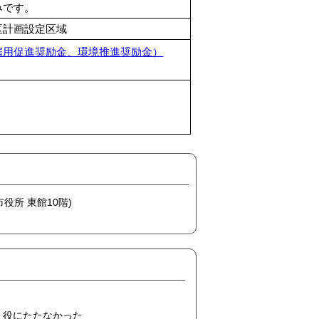
みです。
区計画設定区域
雇用促進奨励金、環境推進奨励金）
市役所 東館10階)
役にたたなかった