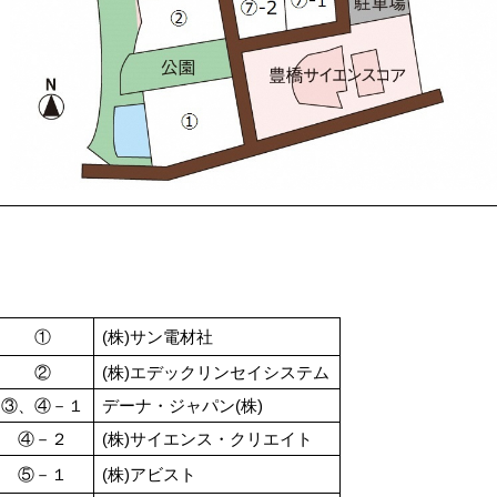
①
(株)サン電材社
②
(株)エデックリンセイシステム
③、④－１
デーナ・ジャパン(株)
④－２
(株)サイエンス・クリエイト
⑤－１
(株)アビスト