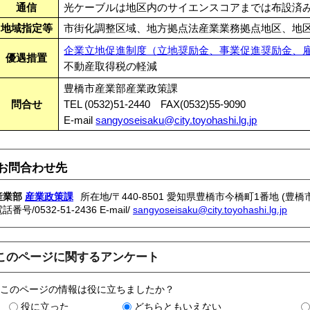
通信
光ケーブルは地区内のサイエンスコアまでは布設済
地域指定等
市街化調整区域、地方拠点法産業業務拠点地区、地
企業立地促進制度（立地奨励金、事業促進奨励金、
優遇措置
不動産取得税の軽減
豊橋市産業部産業政策課
問合せ
TEL (0532)51-2440 FAX(0532)55-9090
E-mail
sangyoseisaku@city.toyohashi.lg.jp
お問合わせ先
産業部
産業政策課
所在地/〒440-8501 愛知県豊橋市今橋町1番地 (豊橋
電話番号/
0532-51-2436
E-mail/
sangyoseisaku@city.toyohashi.lg.jp
このページに関するアンケート
このページの情報は役に立ちましたか？
役に立った
どちらともいえない