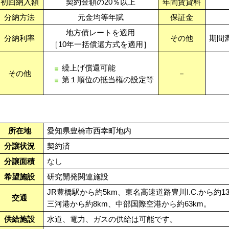
初回納入額
契約金額の20％以上
年間賃貸料
分納方法
元金均等年賦
保証金
地方債レートを適用
分納利率
その他
期間
［10年一括償還方式を適用］
繰上げ償還可能
その他
－
第１順位の抵当権の設定等
所在地
愛知県豊橋市西幸町地内
分譲状況
契約済
分譲面積
なし
希望施設
研究開発関連施設
JR豊橋駅から約5km、東名高速道路豊川I.C.から約1
交通
三河港から約8km、中部国際空港から約63km。
供給施設
水道、電力、ガスの供給は可能です。