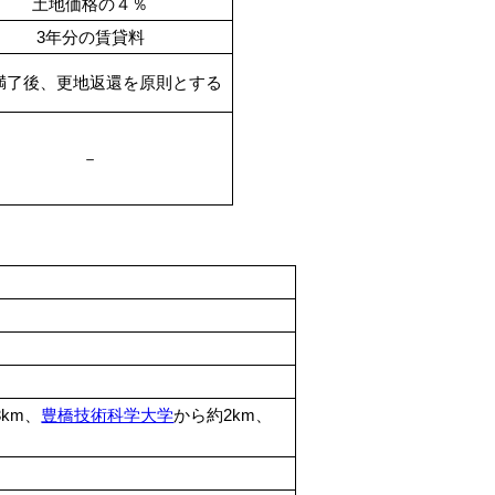
土地価格の４％
3年分の賃貸料
満了後、更地返還を原則とする
－
3km、
豊橋技術科学大学
から約2km、