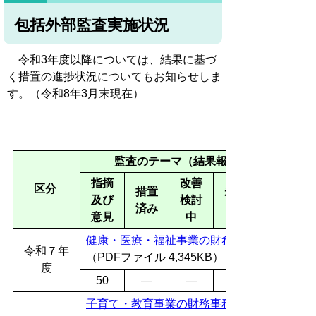
包括外部監査実施状況
令和3年度以降については、結果に基づ
く措置の進捗状況についてもお知らせしま
す。（令和8年3月末現在）
監査のテーマ（結果報告書）及び結果
指摘
改善
区分
措置
未措
及び
検討
済み
意見
中
健康・医療・福祉事業の財務事務の執行及び
令和７年
（PDFファイル 4,345KB）
度
50
―
―
子育て・教育事業の財務事務の執行及び運営