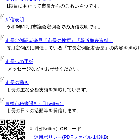
1期目にあたって市長からのごあいさつです。
所信表明
和6年12月市議会定例会での所信表明です。
市長定例記者会見「市長の挨拶」「報道発表資料」
毎月定例的に開催している「市長定例記者会見」の内容を掲載
市長への手紙
メッセージなどをお寄せください。
市長の動き
市長の主な公務実績を掲載しています。
豊橋市秘書課X（旧Twitter）
市長の日々の活動等を発信します。
X（旧Twitter）QRコード
運用ポリシー(PDFファイル 143KB
)