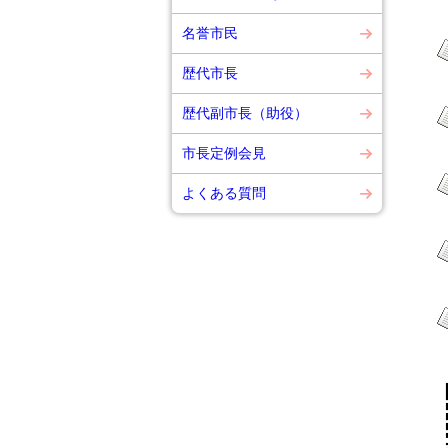
名誉市民
歴代市長
令
歴代副市長（助役）
市長定例会見
よくある質問