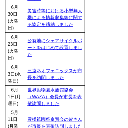
6月
災害時等における小型無人
30日
機による情報収集等に関す
(火曜
る協定を締結しました
日)
6月
公有地にシェアサイクルポ
23日
ートをはじめて設置しまし
(火曜
た
日)
6月
三遠ネオフェニックスが市
3日(水
長を訪問しました
曜日)
6月
世界動物園水族館協会
1日(月
（WAZA）会長が市長を表
曜日)
敬訪問しました
5月
11日
豊橋祇園祭奉賛会の皆さん
(月曜
が市長を表敬訪問しました