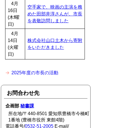
4月
空手家で、映画の主演を務
16日
めた田部井淳さんが、市長
(木f曜
を表敬訪問しました
日)
4月
14日
株式会社山口土木から寄附
(火曜
をいただきました
日)
2025年度の市長の活動
お問合わせ先
企画部
秘書課
所在地/〒440-8501 愛知県豊橋市今橋町
1番地 (豊橋市役所 東館4階)
電話番号/
0532-51-2005
E-mail/