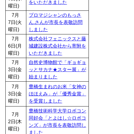
をいただきました
曜日)
7月
プロマジシャンのもっさ
7日(火
ん.さんが市長を表敬訪問
曜日)
しました
7月
株式会社フェニックスと藤
6日(月
城建設株式会社から寄附を
曜日)
いただきました
7月
自然史博物館で「ギョギョ
3日(金
ッとサカナ★スター展」が
曜日)
始まりました
7月
豊橋生まれのお米「女神の
3日(金
ほほえみ」が「優秀金賞」
曜日)
を受賞しました
豊橋技術科学大学ロボコン
7月
同好会「とよはし☆ロボコ
2日(木
ンズ」が市長を表敬訪問し
曜日)
ました