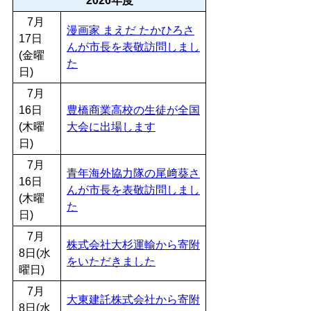
2026年度
7月
漫画家 まえだ たかひろさ
17日
んが市長を表敬訪問しまし
(金曜
た
日)
7月
16日
豊橋商業高校の生徒が全国
(木曜
大会に出場します
日)
7月
青年海外協力隊の尾﨑葵さ
16日
んが市長を表敬訪問しまし
(木曜
た
日)
7月
株式会社大杉運輸から寄附
8日(水
をいただきました
曜日)
7月
大東建託株式会社から寄附
8日(水