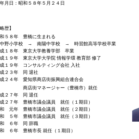
年月日：昭和５８年５月２４日
略歴】
和５８年 豊橋に生まれる
野小学校 → 南陽中学校 → 時習館高等学校卒業
成１８年 東京大学教養学部 卒業
成１９年 東京大学大学院 情報学環 教育部 修了
成１９年 コンサルティング会社 入社
成２３年 同 退社
成２４年 愛知県商店街振興組合連合会
商店街マネージャー（豊橋市）就任
成２７年 同 退任
成２７年 豊橋市議会議員 就任（１期目）
和 元年 豊橋市議会議員 就任（２期目）
和 ５年 豊橋市議会議員 就任（３期目）
和 ６年 同 辞職
和 ６年 豊橋市長 就任（１期目）