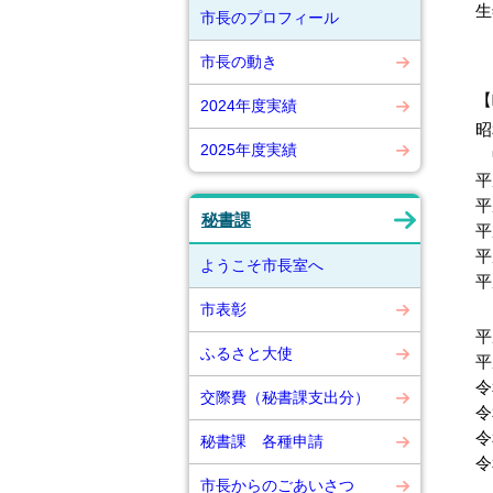
生
市長のプロフィール
市長の動き
【
2024年度実績
昭
2025年度実績
中
平
平
秘書課
平
平
ようこそ市長室へ
平
市表彰
平
ふるさと大使
平
令
交際費（秘書課支出分）
令
令
秘書課 各種申請
令
市長からのごあいさつ