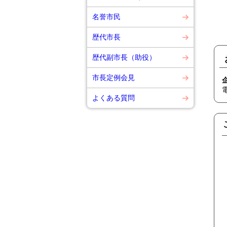
名誉市民
歴代市長
歴代副市長（助役）
市長定例会見
よくある質問