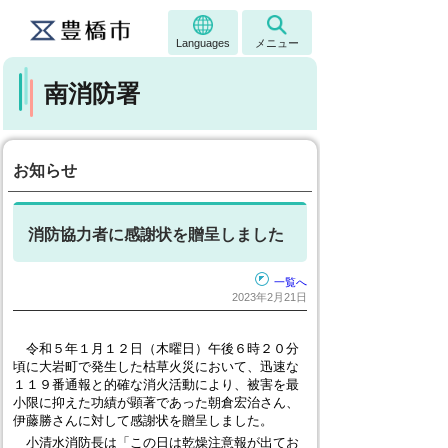
Languages
メニュー
南消防署
お知らせ
消防協力者に感謝状を贈呈しました
一覧へ
2023年2月21日
令和５年１月１２日（木曜日）午後６時２０分
頃に大岩町で発生した枯草火災において、迅速な
１１９番通報と的確な消火活動により、被害を最
小限に抑えた功績が顕著であった朝倉宏治さん、
伊藤勝さんに対して感謝状を贈呈しました。
小清水消防長は「この日は乾燥注意報が出てお