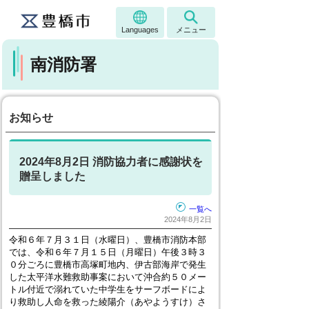
Languages
メニュー
南消防署
お知らせ
2024年8月2日 消防協力者に感謝状を
贈呈しました
一覧へ
2024年8月2日
令和６年７月３１日（水曜日）、豊橋市消防本部
では、令和６年７月１５日（月曜日）午後３時３
０分ごろに豊橋市高塚町地内、伊古部海岸で発生
した太平洋水難救助事案において沖合約５０メー
トル付近で溺れていた中学生をサーフボードによ
り救助し人命を救った綾陽介（あやようすけ）さ