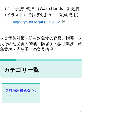
（４）手洗い動画（Wash Hands）紙芝居
（イラスト）でおぼえよう！（乳幼児用）
https://youtu.be/pfQIljh8D8A
火災予防対策・防火対象物の査察、指導・火
災その他災害の警戒、防ぎょ・救助業務・救
急業務・応急手当の普及啓発
カテゴリ一覧
各種届出様式ダウン
ロード