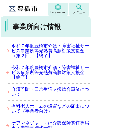
Languages
メニュー
事業所向け情報
令和７年度豊橋市介護・障害福祉サー
ビス事業所等光熱費高騰対策支援金
（第２回）【終了】
令和７年度豊橋市介護・障害福祉サー
ビス事業所等光熱費高騰対策支援金
【終了】
介護予防・日常生活支援総合事業につ
いて
有料老人ホームの設置などの届出につ
いて（事業者向け）
ケアマネジャー向け介護保険関連等届
出・申請書様式一覧