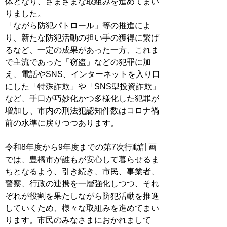
体となり、さまざまな取組みを進めてまい
りました。
「ながら防犯パトロール」等の推進によ
り、新たな防犯活動の担い手の獲得に繋げ
るなど、一定の成果があった一方、これま
で主流であった「窃盗」などの犯罪に加
え、電話やSNS、インターネットを入り口
にした「特殊詐欺」や「SNS型投資詐欺」
など、手口が巧妙化かつ多様化した犯罪が
増加し、市内の刑法犯認知件数はコロナ禍
前の水準に戻りつつあります。
令和8年度から9年度までの第7次行動計画
では、豊橋市が誰もが安心して暮らせるま
ちとなるよう、引き続き、市民、事業者、
警察、行政の連携を一層強化しつつ、それ
ぞれが役割を果たしながら防犯活動を推進
していくため、様々な取組みを進めてまい
ります。市民のみなさまにおかれまして