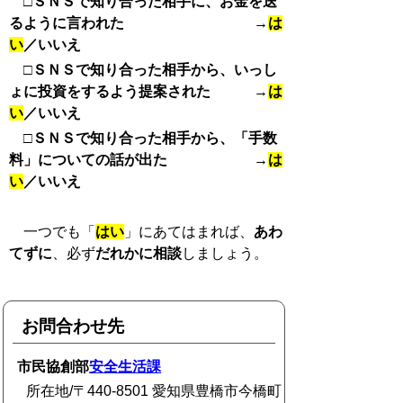
□ＳＮＳで知り合った相手に、お金を送
るように言われた →
は
い
／いいえ
□ＳＮＳで知り合った相手から、いっし
ょに投資をするよう提案された →
は
い
／いいえ
□ＳＮＳで知り合った相手から、「手数
料」についての話が出た →
は
い
／いいえ
一つでも「
はい
」にあてはまれば、
あわ
てずに
、必ず
だれかに相談
しましょう。
お問合わせ先
市民協創部
安全生活課
所在地/〒440-8501 愛知県豊橋市今橋町