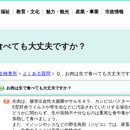
・福祉
教育・文化
魅力・観光
産業・事業
市政情報
食べても大丈夫ですか？
生検査所
よくある質問
Ｑ．お肉は生で食べても大丈夫で
お肉は生で食べても大丈夫ですか？
生肉は、腸管出血性大腸菌やサルモネラ、カンピロバクター
E
型肝炎ウイルスや寄生虫などに汚染されていたりする場合
どうかに関わらず、生や加熱不十分なものは重篤な食中毒が
加熱して食べましょう。
また、イノシシやシカなどの野生鳥獣（ジビエ）では、家畜