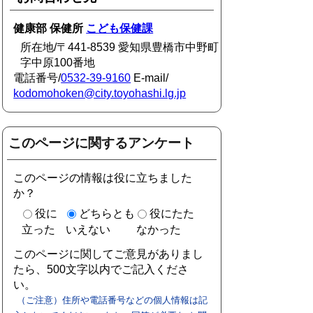
健康部 保健所
こども保健課
所在地/〒441-8539 愛知県豊橋市中野町
字中原100番地
電話番号/
0532-39-9160
E-mail/
kodomohoken@city.toyohashi.lg.jp
このページに関するアンケート
このページの情報は役に立ちました
か？
役に
どちらとも
役にたた
立った
いえない
なかった
このページに関してご意見がありまし
たら、500文字以内でご記入くださ
い。
（ご注意）住所や電話番号などの個人情報は記